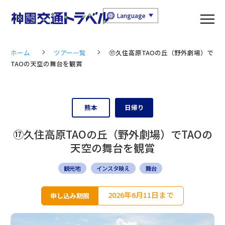
Language
ホーム
ツアー一覧
⑰久住高原TAOの丘（野外劇場）で
TAOの天空の舞台を観賞
熊本
日帰り
⑰久住高原TAOの丘（野外劇場）でTAOの
天空の舞台を観賞
観光地
インスタ映え
舞台
2026年6月11日まで
申し込み期限