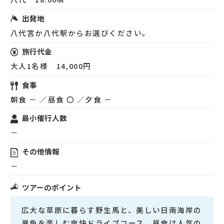
出発地
八代宮か八代駅からお選びください。
旅行代金
大人1名様 14,000円
食事
朝食 － ／昼食 〇 ／夕食 －
最小催行人数
－
その他情報
－
ツアーのポイント
広大な草原に暮らす野生馬と、美しい日南海岸の
景色を楽しむ爽快ドライブコース。昼食は人気の