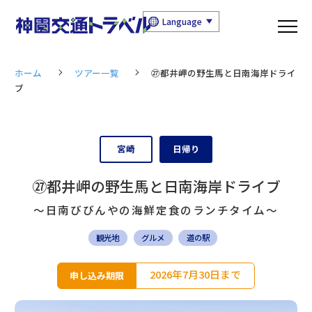
Language
ホーム
ツアー一覧
㉗都井岬の野生馬と日南海岸ドライ
ブ
宮崎
日帰り
㉗都井岬の野生馬と日南海岸ドライブ
〜日南びびんやの海鮮定食のランチタイム〜
観光地
グルメ
道の駅
2026年7月30日まで
申し込み期限