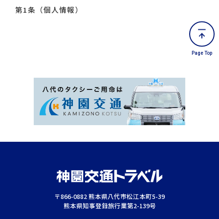
第1条（個人情報）
「個人情報」とは，個人情報保護法にいう「個人情
報」を指すものとし，生存する個人に関する情報で
あって，当該情報に含まれる氏名，生年月日，住
Page Top
所，電話番号，連絡先その他の記述等により特定の
個人を識別できる情報及び容貌，指紋，声紋にかか
るデータ，及び健康保険証の保険者番号などの当該
情報単体から特定の個人を識別できる情報（個人識
別情報）を指します。
第2条（個人情報の収集方法）
当社は，ユーザーが利用登録をする際に氏名，生年
月日，住所，電話番号，メールアドレス，銀行口座
番号，クレジットカード番号，運転免許証番号など
の個人情報をお尋ねすることがあります。また，ユ
〒866-0882 熊本県八代市松江本町5-39
熊本県知事登録旅行業第2-139号
ーザーと提携先などとの間でなされたユーザーの個