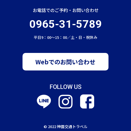
人情報を含む取引記録や決済に関する情報を,当社
の提携先（情報提供元，広告主，広告配信先などを
お電話でのご予約・お問い合わせ
含みます。以下，｢提携先｣といいます。）などから
0965-31-5789
収集することがあります。
平日9：00〜15：00／土・日・祝休み
第3条（個人情報を収集・利用する目的）
当社が個人情報を収集・利用する目的は，以下のと
おりです。
Webでのお問い合わせ
当社サービスの提供・運営のため
ユーザーからのお問い合わせに回答するため（本人
FOLLOW US
確認を行うことを含む）
ユーザーが利用中のサービスの新機能，更新情報，
キャンペーン等及び当社が提供する他のサービスの
案内のメールを送付するため
メンテナンス，重要なお知らせなど必要に応じたご
© 2022 神園交通トラベル
連絡のため