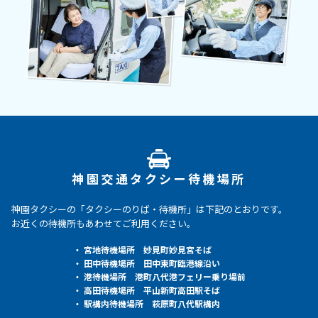
神園交通タクシー待機場所
神園タクシーの「タクシーのりば・待機所」は下記のとおりです。
お近くの待機所もあわせてご利用ください。
・ 宮地待機場所 妙見町妙見宮そば
・ 田中待機場所 田中東町臨港線沿い
・ 港待機場所 港町八代港フェリー乗り場前
・ 高田待機場所 平山新町高田駅そば
・ 駅構内待機場所 萩原町八代駅構内