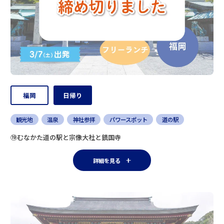
福岡
日帰り
観光地
温泉
神社参拝
パワースポット
道の駅
⑲むなかた道の駅と宗像大社と鎮国寺
詳細を見る