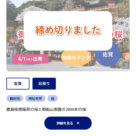
佐賀
日帰り
観光地
神社参拝
桜
鹿島祐徳稲荷の桜と御船山楽園の2000本の桜
詳細を見る