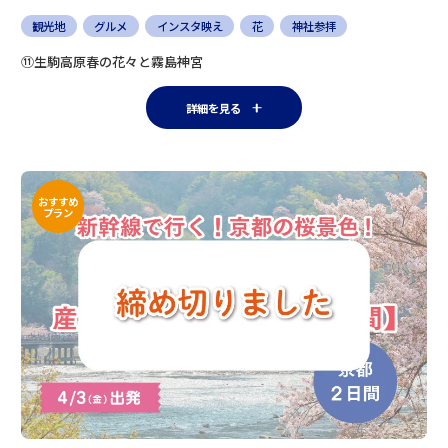
観光地
グルメ
インスタ映え
花
神社参拝
⑪生駒高原春の花々と霧島神宮
詳細を見る
おすすめ
プラン