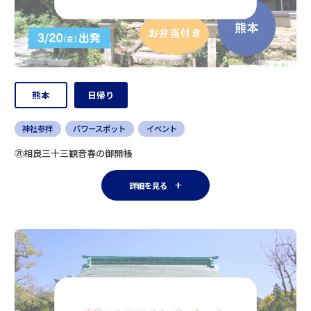
熊本
日帰り
神社参拝
パワースポット
イベント
㉑相良三十三観音春の御開帳
詳細を見る