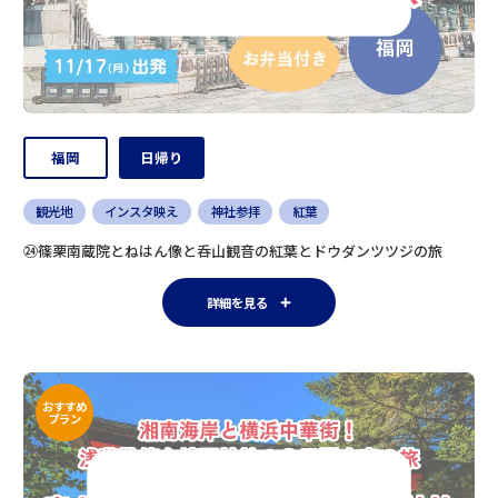
福岡
日帰り
観光地
インスタ映え
神社参拝
紅葉
㉔篠栗南蔵院とねはん像と呑山観音の紅葉とドウダンツツジの旅
詳細を見る
おすすめ
プラン