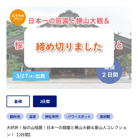
おすすめ
プラン
島根
2日間
観光地
温泉
神社参拝
パワースポット
美術館
大好評！桜の山陰路！日本一の庭園と横山大観＆魯山人コレクショ
ン！【2日間】