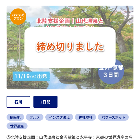
おすすめ
プラン
石川
3日間
観光地
グルメ
インスタ映え
神社参拝
パワースポット
世界遺産
⑤北陸支援企画！山代温泉と金沢散策と永平寺！京都の世界遺産の名