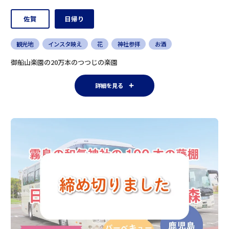
佐賀
日帰り
観光地
インスタ映え
花
神社参拝
お酒
御船山楽園の20万本のつつじの楽園
詳細を見る