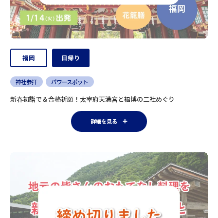
福岡
日帰り
神社参拝
パワースポット
新春初詣で＆合格祈願！太宰府天満宮と福博の二社めぐり
詳細を見る