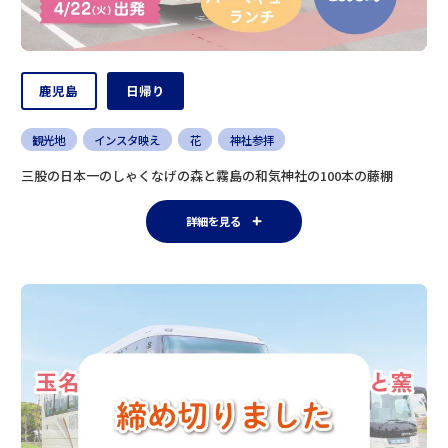
鹿児島
日帰り
観光地
インスタ映え
花
神社参拝
三股の日本一のしゃくなげの森と霧島の和気神社の100本の藤棚
詳細を見る