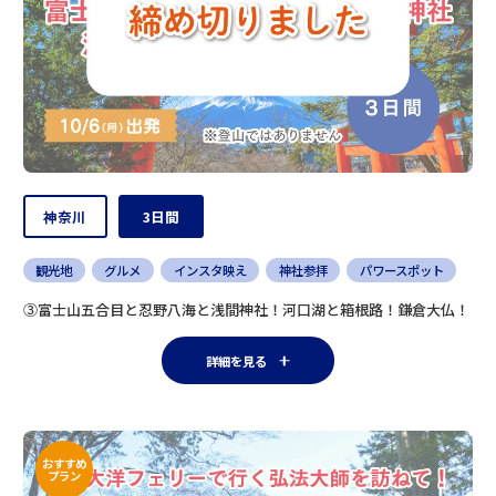
神奈川
3日間
観光地
グルメ
インスタ映え
神社参拝
パワースポット
③富士山五合目と忍野八海と浅間神社！河口湖と箱根路！鎌倉大仏！
詳細を見る
おすすめ
プラン