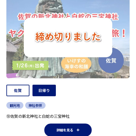
佐賀
日帰り
観光地
神社参拝
⑩佐賀の新北神社と白蛇の三宝神社
詳細を見る