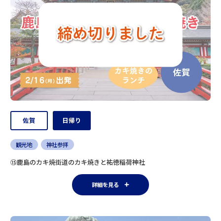
佐賀
日帰り
観光地
神社参拝
⑮鹿島のカキ焼街道のカキ焼きと祐徳稲荷神社
詳細を見る