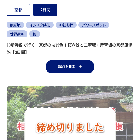
京都
2日間
観光地
インスタ映え
神社参拝
パワースポット
世界遺産
桜
⑥新幹線で行く！京都の桜景色！桜六景と二寧坂・産寧坂の京都風情
旅【2日間】
詳細を見る