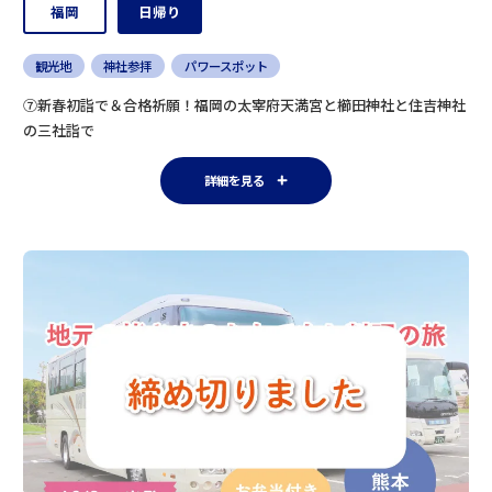
福岡
日帰り
観光地
神社参拝
パワースポット
⑦新春初詣で＆合格祈願！福岡の太宰府天満宮と櫛田神社と住吉神社
の三社詣で
詳細を見る