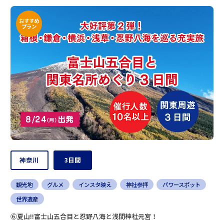
おすすめ
プラン
神奈川
3日間
観光地
グルメ
インスタ映え
神社参拝
パワースポット
世界遺産
⑥夏山!!富士山五合目と忍野八海と浅間神社元宮！