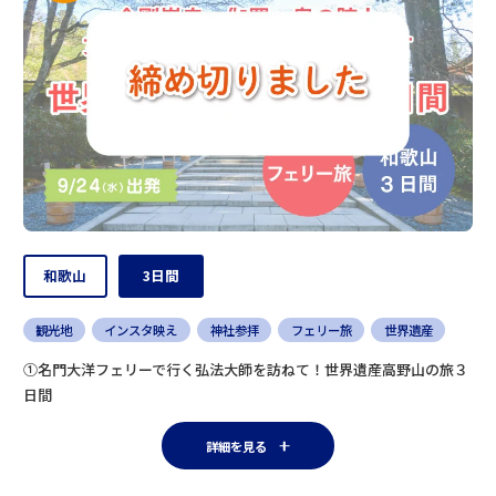
和歌山
3日間
観光地
インスタ映え
神社参拝
フェリー旅
世界遺産
①名門大洋フェリーで行く弘法大師を訪ねて！世界遺産高野山の旅３
日間
詳細を見る