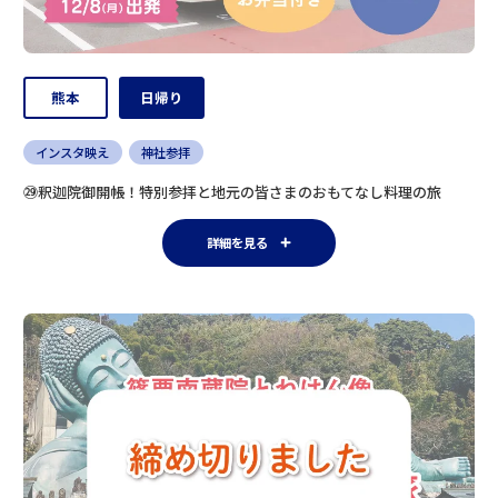
熊本
日帰り
インスタ映え
神社参拝
㉙釈迦院御開帳！特別参拝と地元の皆さまのおもてなし料理の旅
詳細を見る