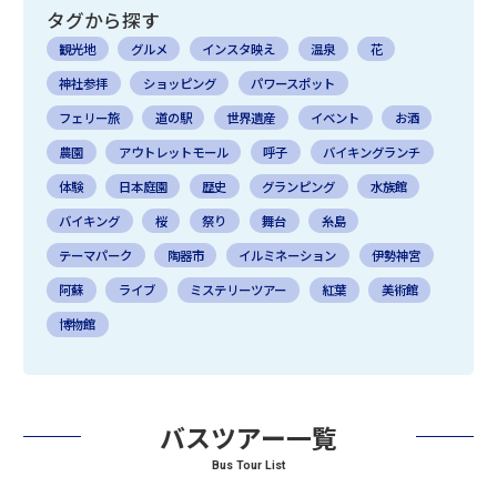
タグから探す
観光地
グルメ
インスタ映え
温泉
花
神社参拝
ショッピング
パワースポット
フェリー旅
道の駅
世界遺産
イベント
お酒
農園
アウトレットモール
呼子
バイキングランチ
体験
日本庭園
歴史
グランピング
水族館
バイキング
桜
祭り
舞台
糸島
テーマパーク
陶器市
イルミネーション
伊勢神宮
阿蘇
ライブ
ミステリーツアー
紅葉
美術館
博物館
バスツアー一覧
Bus Tour List