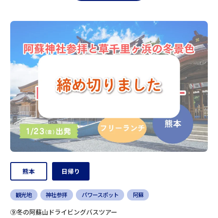
熊本
日帰り
観光地
神社参拝
パワースポット
阿蘇
⑨冬の阿蘇山ドライビングバスツアー